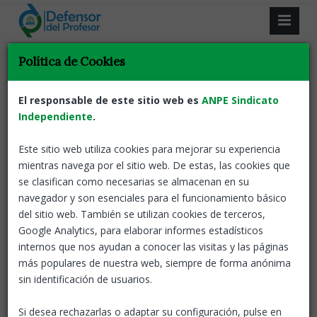
Resultado de la búsqueda.
Política de Cookies
Volver
El responsable de este sitio web es
ANPE Sindicato
Independiente
.
La salud mental y autocuidado del
docente
Este sitio web utiliza cookies para mejorar su experiencia
ANPE
mientras navega por el sitio web. De estas, las cookies que
ANPE-El defensor del profesor
02 Jun, 2026
CASTILLA Y
se clasifican como necesarias se almacenan en su
LEÓN organiza una charla muy interesante sobre “La
navegador y son esenciales para el funcionamiento básico
salud mental y autocuidado del docente” desarrollada
del sitio web. También se utilizan cookies de terceros,
por Jesús Niño Triviño defensor del profesor en Castilla
Google Analytics, para elaborar informes estadísticos
y León. Accede escaneando el código QR. También
internos que nos ayudan a conocer las visitas y las páginas
pulsando en
más populares de nuestra web, siempre de forma anónima
enlace https://us06web.zoom.us/j/87207311615 Puedes
sin identificación de usuarios.
compartirlo con compañeros o amigos docentes. e.
Mañana 3 de junio del 2026 a las 18:30 horas. Te
Si desea rechazarlas o adaptar su configuración, pulse en