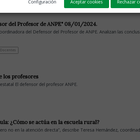
Configuración
Aceptar cookies
Rechazar c
ensor del Profesor de ANPE" 08/01/2024.
oordinadora del Defensor del Profesor de ANPE. Analizan las conclus
Docentes
e los profesores
statal El defensor del profesor ANPE.
ula: ¿Cómo se actúa en la escuela rural?
ero no en la atención directa”, describe Teresa Hernández, coordina