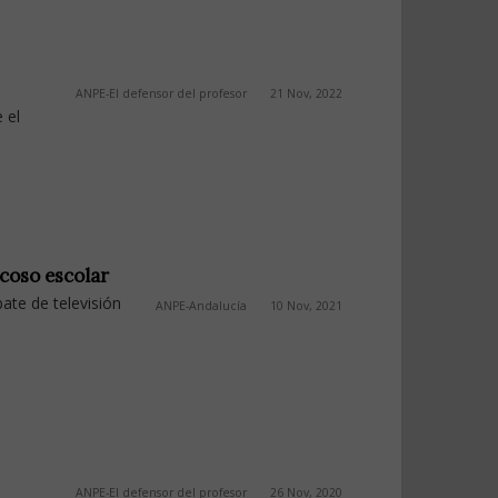
ANPE-El defensor del profesor
21 Nov, 2022
 el
acoso escolar
bate de televisión
ANPE-Andalucía
10 Nov, 2021
ANPE-El defensor del profesor
26 Nov, 2020