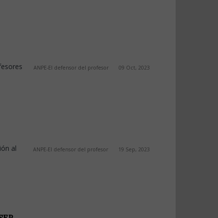
fesores
ANPE-El defensor del profesor
09 Oct, 2023
ión al
ANPE-El defensor del profesor
19 Sep, 2023