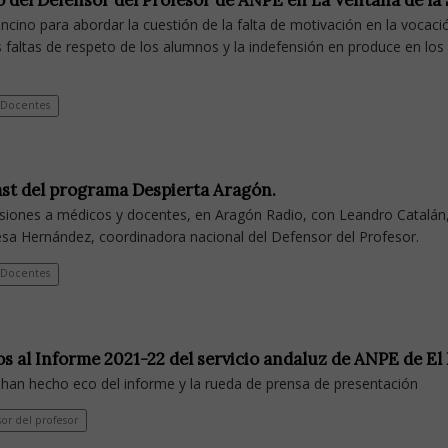
io del Defensor del Profesor de ANPE en La Ventana de la
cino para abordar la cuestión de la falta de motivación en la vocaci
 faltas de respeto de los alumnos y la indefensión en produce en los
Docentes
ast del programa Despierta Aragón.
esiones a médicos y docentes, en Aragón Radio, con Leandro Catalán
sa Hernández, coordinadora nacional del Defensor del Profesor.
Docentes
s al Informe 2021-22 del servicio andaluz de ANPE de El
e han hecho eco del informe y la rueda de prensa de presentación
or del profesor