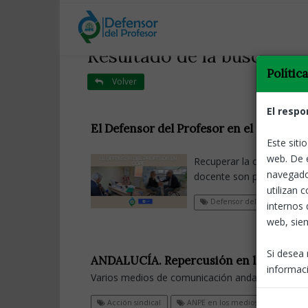
Resultado de la búsqueda.
Polític
Volver
El respo
El Defensor del Profesor en el progra
Este siti
web. De 
Recuperar la confianza mu
navegado
docente son pasos fundam
utilizan 
Defensor del profesor
internos 
web, siem
Si desea 
ANDALUCÍA. Repercusión en los medios, 
informaci
Varios medios de comunicación andaluces otorga
Acción sindical
ANPE en los medios
Defens