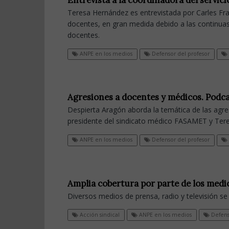
Entrevista a la coordinadora del servic
Teresa Hernández es entrevistada por Carles Fran
docentes, en gran medida debido a las continuas
docentes.
ANPE en los medios
Defensor del profesor
Agresiones a docentes y médicos. Podc
Despierta Aragón aborda la temática de las agr
presidente del sindicato médico FASAMET y Tere
ANPE en los medios
Defensor del profesor
Amplia cobertura por parte de los medio
Diversos medios de prensa, radio y televisión s
Acción sindical
ANPE en los medios
Defens