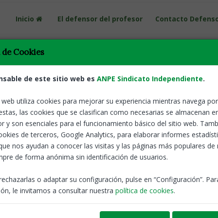
Inicio
El defensor del profesor
Contacto Defens
a de Cookies
nsable de este sitio web es
ANPE Sindicato Independiente
.
ma de COPE "La Mañana Fin de Semana"
o web utiliza cookies para mejorar su experiencia mientras navega por 
estas, las cookies que se clasifican como necesarias se almacenan e
tua, reforzar la comunicación y devolver el prestigio social a la prof
r y son esenciales para el funcionamiento básico del sitio web. Tamb
entales para mejorar la convivencia en las aulas.
cookies de terceros, Google Analytics, para elaborar informes estadíst
ANPE en los medios
que nos ayudan a conocer las visitas y las páginas más populares de
pre de forma anónima sin identificación de usuarios.
rechazarlas o adaptar su configuración, pulse en “Configuración”. Pa
del informe andaluz 2023/24 del servicio de ANPE "El d
ón, le invitamos a consultar nuestra
política de cookies
.
n difusión a su contenido
or del profesor