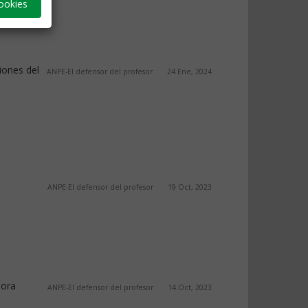
ookies
iones del
ANPE-El defensor del profesor
24 Ene, 2024
ANPE-El defensor del profesor
19 Oct, 2023
dora
ANPE-El defensor del profesor
14 Oct, 2023