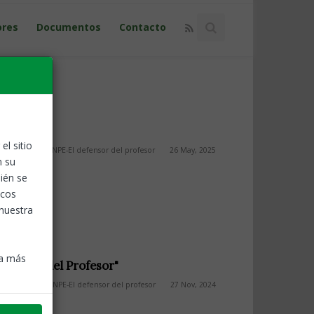
ores
Documentos
Contacto
el sitio
ANPE-El defensor del profesor
26 May, 2025
n su
esión
ién se
icos
 nuestra
ra más
efensor del Profesor"
ANPE-El defensor del profesor
27 Nov, 2024