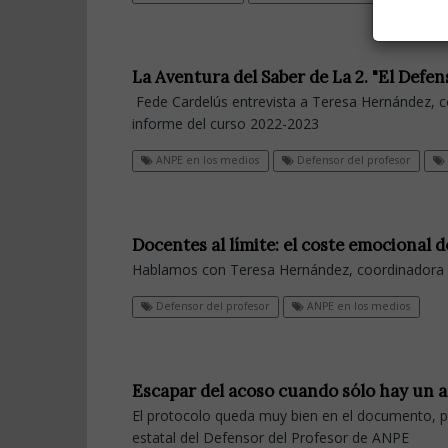
La Aventura del Saber de La 2. "El Def
Fede Cardelús entrevista a Teresa Hernández, c
informe del curso 2022-2023
ANPE en los medios
Defensor del profesor
Docentes al límite: el coste emocional d
Hablamos con Teresa Hernández, coordinadora e
Defensor del profesor
ANPE en los medios
Escapar del acoso cuando sólo hay un a
El protocolo queda muy bien en el documento, p
estatal del Defensor del Profesor de ANPE