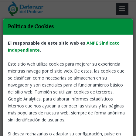
Resultado de la búsqueda.
Política de Cookies
Volver
El responsable de este sitio web es
ANPE Sindicato
Independiente
.
Póliza de defensa jurídica para docentes
de centros públicos
Este sitio web utiliza cookies para mejorar su experiencia
El Defensor del
mientras navega por el sitio web. De estas, las cookies que
ANPE-El defensor del profesor
07 May, 2026
Profesor de
se clasifican como necesarias se almacenan en su
ANPE-Madrid quiere recordar que el personal docente
navegador y son esenciales para el funcionamiento básico
no universitario y el Cuerpo de Inspectores de
del sitio web. También se utilizan cookies de terceros,
Educación adscritos a centros públicos de la
Google Analytics, para elaborar informes estadísticos
Comunidad de Madrid, en situación de servicio activo,
internos que nos ayudan a conocer las visitas y las páginas
dispone de una póliza colectiva de defensa jurídica
más populares de nuestra web, siempre de forma anónima
suscrita con la entidad ONLYGAL Seguros y
sin identificación de usuarios.
Reaseguros, S.A.
Si desea rechazarlas o adaptar su configuración, pulse en
ANPE Informa
Novedades
Defensor del profesor