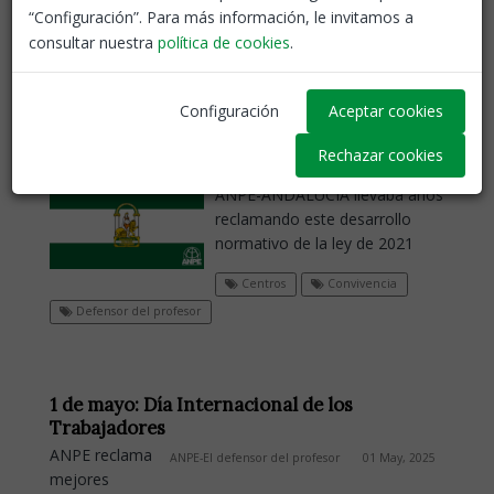
“Configuración”. Para más información, le invitamos a
consultar nuestra
política de cookies
.
El Consejo de Gobierno aprueba el decreto
Configuración
Aceptar cookies
que desarrolla la Ley de Reconocimiento
de la Autoridad del Profesorado
Rechazar cookies
ANPE-El defensor del profesor
17 Dic, 2025
ANPE-ANDALUCÍA llevaba años
reclamando este desarrollo
normativo de la ley de 2021
Centros
Convivencia
Defensor del profesor
1 de mayo: Día Internacional de los
Trabajadores
ANPE reclama
ANPE-El defensor del profesor
01 May, 2025
mejores