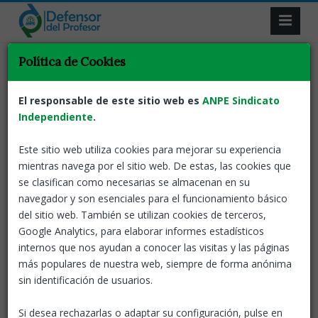
Resultado de la búsqueda.
Política de Cookies
Volver
El responsable de este sitio web es
ANPE Sindicato
Independiente
.
El Defensor del Profesor advierte del
deterioro emocional del profesorado por
Este sitio web utiliza cookies para mejorar su experiencia
la sobrecarga burocrática y la falta de
mientras navega por el sitio web. De estas, las cookies que
recursos
se clasifican como necesarias se almacenan en su
Noticia destacada
navegador y son esenciales para el funcionamiento básico
El servicio
del sitio web. También se utilizan cookies de terceros,
ANPE-El defensor del profesor
18 Nov, 2025
Google Analytics, para elaborar informes estadísticos
prestado por ANPE atendió
internos que nos ayudan a conocer las visitas y las páginas
2004 casos en el curso 2024-25
más populares de nuestra web, siempre de forma anónima
y ha brindado apoyo a un total
sin identificación de usuarios.
de 46.321 docentes en sus
veinte años de existencia.
Si desea rechazarlas o adaptar su configuración, pulse en