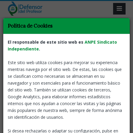
Resultado de la búsqueda.
Política de Cookies
Volver
El responsable de este sitio web es
ANPE Sindicato
Independiente
.
Noticia destacada
Este sitio web utiliza cookies para mejorar su experiencia
ANPE alerta del impacto del entorno
mientras navega por el sitio web. De estas, las cookies que
laboral en la salud mental del profesorado
se clasifican como necesarias se almacenan en su
ANPE-Nacional
10 Oct, 2025
navegador y son esenciales para el funcionamiento básico
Con
del sitio web. También se utilizan cookies de terceros,
motivo del Día Mundial de la
Google Analytics, para elaborar informes estadísticos
Salud Mental, el sindicato pide
internos que nos ayudan a conocer las visitas y las páginas
planes de mejora de las
más populares de nuestra web, siempre de forma anónima
condiciones laborales que incluyan prevención, apoyo
y formación ante riesgos psicosociales
sin identificación de usuarios.
Notas de prensa
Defensor del profesor
Docentes
Si desea rechazarlas o adaptar su configuración, pulse en