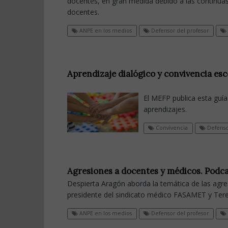
docentes, en gran medida debido a las continuas
docentes.
ANPE en los medios
Defensor del profesor
Aprendizaje dialógico y convivencia esc
El MEFP publica esta guía
aprendizajes.
Convivencia
Defenso
Agresiones a docentes y médicos. Podc
Despierta Aragón aborda la temática de las agr
presidente del sindicato médico FASAMET y Tere
ANPE en los medios
Defensor del profesor