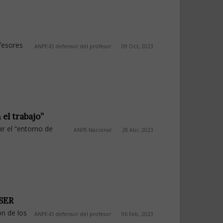
fesores
ANPE-El defensor del profesor
09 Oct, 2023
 el trabajo”
ir el “entorno de
ANPE-Nacional
28 Abr, 2023
 SER
ón de los
ANPE-El defensor del profesor
06 Feb, 2023