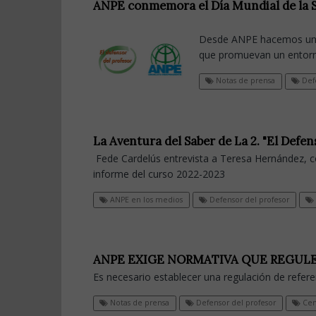
ANPE conmemora el Día Mundial de la S
Desde ANPE hacemos un l
que promuevan un entorno
Notas de prensa
Defe
La Aventura del Saber de La 2. "El Def
Fede Cardelús entrevista a Teresa Hernández, c
informe del curso 2022-2023
ANPE en los medios
Defensor del profesor
ANPE EXIGE NORMATIVA QUE REGULE
Es necesario establecer una regulación de refere
Notas de prensa
Defensor del profesor
Cen