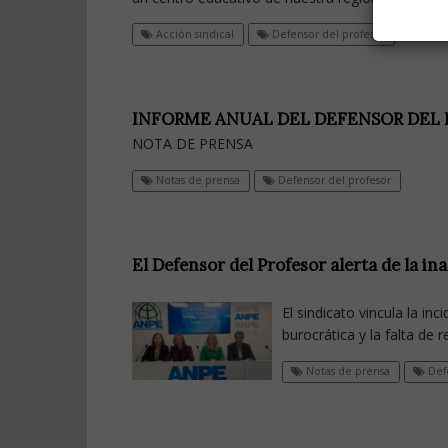
Acción sindical
Defensor del profesor
INFORME ANUAL DEL DEFENSOR DEL 
NOTA DE PRENSA
Notas de prensa
Defensor del profesor
El Defensor del Profesor alerta de la i
El sindicato vincula la i
burocrática y la falta de 
Notas de prensa
Defe