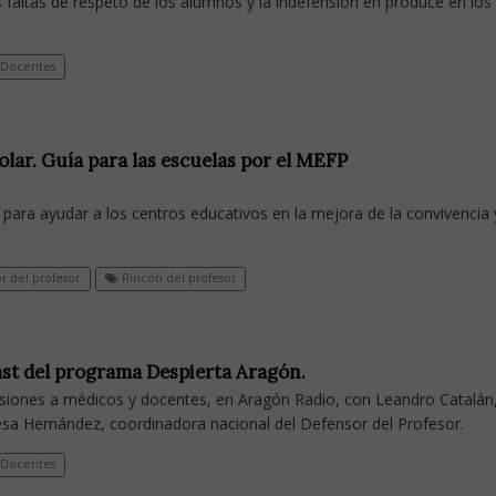
 faltas de respeto de los alumnos y la indefensión en produce en los
Docentes
olar. Guía para las escuelas por el MEFP
 para ayudar a los centros educativos en la mejora de la convivencia 
r del profesor
Rincón del profesor
ast del programa Despierta Aragón.
esiones a médicos y docentes, en Aragón Radio, con Leandro Catalán
sa Hernández, coordinadora nacional del Defensor del Profesor.
Docentes