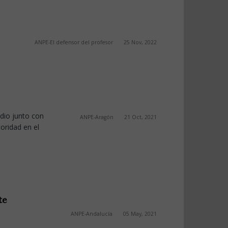
ANPE-El defensor del profesor
25 Nov, 2022
dio junto con
ANPE-Aragón
21 Oct, 2021
toridad en el
te
ANPE-Andalucía
05 May, 2021