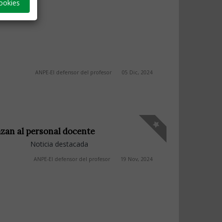
ookies
ANPE-El defensor del profesor
05 Dic, 2024
azan al personal docente
Noticia destacada
ANPE-El defensor del profesor
19 Nov, 2024