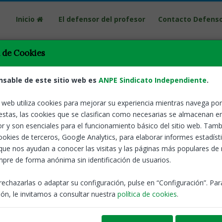
Inicio
El defensor del profesor
Contacto Defens
a de Cookies
nsable de este sitio web es
ANPE Sindicato Independiente
.
oral en la salud mental del profesorado
o web utiliza cookies para mejorar su experiencia mientras navega por 
estas, las cookies que se clasifican como necesarias se almacenan e
l de la Salud Mental, el sindicato pide planes de mejora de las cond
r y son esenciales para el funcionamiento básico del sitio web. Tamb
yo y formación ante riesgos psicosociales
cookies de terceros, Google Analytics, para elaborar informes estadíst
nsor del profesor
Docentes
que nos ayudan a conocer las visitas y las páginas más populares de
pre de forma anónima sin identificación de usuarios.
rechazarlas o adaptar su configuración, pulse en “Configuración”. Pa
ESIÓN A UN DOCENTE, POR PARTE DE UN PADRE, EN
ón, le invitamos a consultar nuestra
política de cookies
.
ndena ante los lamentables hechos ocurridos el día 5 de febrero d