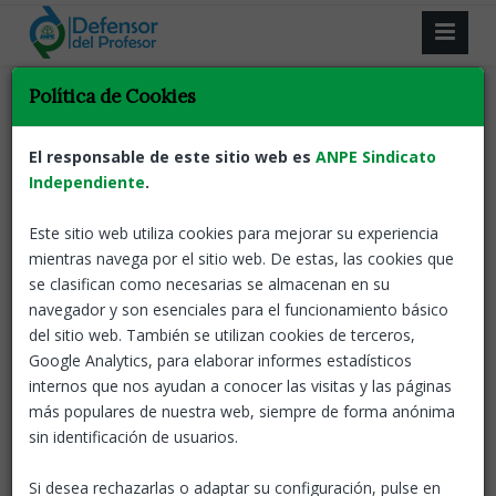
Resultado de la búsqueda.
Política de Cookies
Volver
El responsable de este sitio web es
ANPE Sindicato
Independiente
.
ANPE exige la contratación de seguridad
privada para los institutos melillenses
Este sitio web utiliza cookies para mejorar su experiencia
ANPE denuncia
mientras navega por el sitio web. De estas, las cookies que
ANPE-El defensor del profesor
19 Sep, 2023
las agresiones
se clasifican como necesarias se almacenan en su
sufridas por un alumno del centro educativo y exige
navegador y son esenciales para el funcionamiento básico
apoyo por parte de la Administración al equipo
del sitio web. También se utilizan cookies de terceros,
docente para erradicar este tipo de conductas de los
Google Analytics, para elaborar informes estadísticos
centros educativos.
internos que nos ayudan a conocer las visitas y las páginas
más populares de nuestra web, siempre de forma anónima
Defensor del profesor
ANPE en los medios
sin identificación de usuarios.
Si desea rechazarlas o adaptar su configuración, pulse en