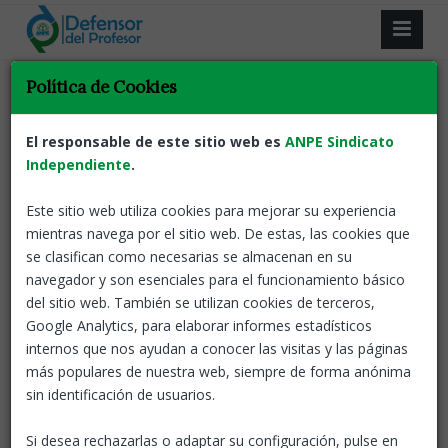
Todas las noticias
Política de Cookies
El responsable de este sitio web es
ANPE Sindicato
ANPE-EXTREMADURA
05 NOV, 2020
Independiente
.
Día internacional contra la violencia y el
acoso en la escuela, ANPE reitera su
compromiso para erradicar esta lacra
Este sitio web utiliza cookies para mejorar su experiencia
mientras navega por el sitio web. De estas, las cookies que
En el Día internacional contra la violencia y el acoso
se clasifican como necesarias se almacenan en su
en la escuela, incluido el ciberacoso, ANPE reitera su
navegador y son esenciales para el funcionamiento básico
compromiso con la comunidad educativa para
del sitio web. También se utilizan cookies de terceros,
erradicar esta lacra
Google Analytics, para elaborar informes estadísticos
internos que nos ayudan a conocer las visitas y las páginas
Notas de prensa
Defensor del profesor
más populares de nuestra web, siempre de forma anónima
sin identificación de usuarios.
|
1
|
2
|
|
3
Si desea rechazarlas o adaptar su configuración, pulse en