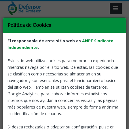
Política de Cookies
Volver
Defensor del profesor
Notas de prensa
Noticia destacada
El responsable de este sitio web es
ANPE Sindicato
El Defensor del Profesor
Independiente
.
advierte del deterioro
Este sitio web utiliza cookies para mejorar su experiencia
emocional del profesorado por
mientras navega por el sitio web. De estas, las cookies que
la sobrecarga burocrática y la
se clasifican como necesarias se almacenan en su
falta de recursos
navegador y son esenciales para el funcionamiento básico
del sitio web. También se utilizan cookies de terceros,
Google Analytics, para elaborar informes estadísticos
18 Nov, 2025
ANPE-El defensor del profesor
internos que nos ayudan a conocer las visitas y las páginas
más populares de nuestra web, siempre de forma anónima
El servicio prestado por ANPE atendió 2004 casos en
sin identificación de usuarios.
el curso 2024-25 y ha brindado apoyo a un total de
46.321 docentes en sus veinte años de existencia.
Si desea rechazarlas o adaptar su configuración, pulse en